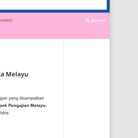
ontact
Search
sa Melayu
angan yang disampaikan
pek Pengajian Melayu.
Idris.