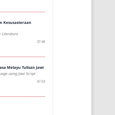
an Kesusasteraan
 Literature
37-46
sa Melayu Tulisan Jawi
age using Jawi Script
47-53