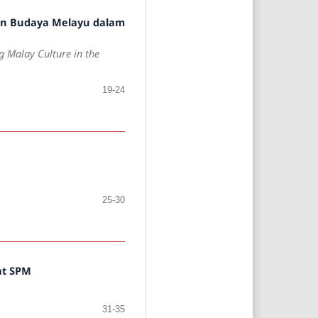
aran Budaya Melayu dalam
g Malay Culture in the
19-24
25-30
at SPM
31-35