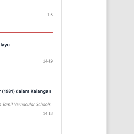
1-5
elayu
14-19
r (1981) dalam Kalangan
n Tamil Vernacular Schools
14-18