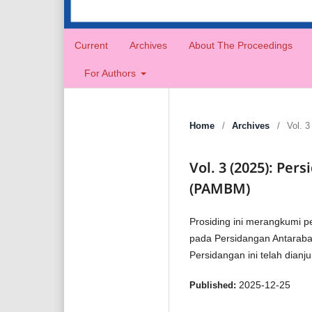
Current
Archives
About The Proceedings
For Authors
Home
/
Archives
/
Vol. 
Vol. 3 (2025): P
(PAMBM)
Prosiding ini merangkumi p
pada Persidangan Antarab
Persidangan ini telah dianj
2025-12-25
Published: