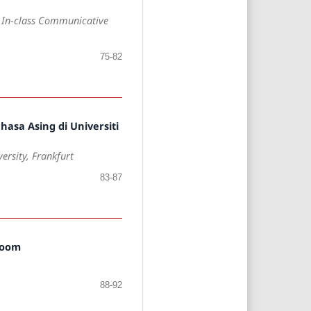
n In-class Communicative
75-82
asa Asing di Universiti
ersity, Frankfurt
83-87
Zoom
88-92