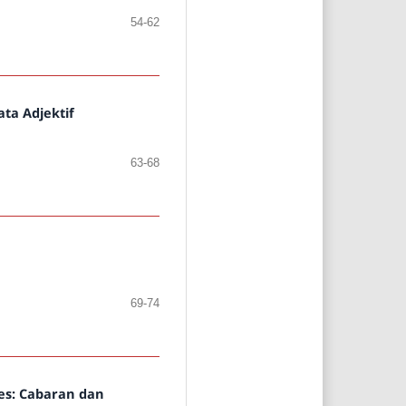
54-62
ta Adjektif
63-68
69-74
ies: Cabaran dan