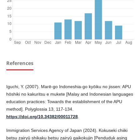
References
Iguchi, Y. (2007). Marē-go Indoneshia-go kyōiku no jissen: APU
hōshiki no kakuritsu e mukete [Malay and Indonesian languages
education practices: Towards the establishment of the APU
method]. Polyglossia 13, 117-134.
https://doi.org/10.34382/00011728
.
Immigration Services Agency of Japan (2024). Kokuseki chiiki
betsu zairyū shikaku betsu zairyū gaikokujin [Penduduk asing