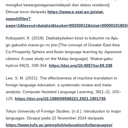
mengikut kewarganegaraan/wilayah dan status residensi].
Dimuat turun daripada
https://www.e-stat.go.jp/stat-
search/files?
page=1&layout=datalist&toukei=00250012&tstat=0000010180
Kobayashi, K. (2018). Daitōakyōeiken kōsō to kokumin no Ajia-
go gakushū marai-go no jirei [The concept of Greater East Asia
Co-Prosperity Sphere and Asian language learning by Japanese
citizens: A case study on the Malay language]. Shakai-gaku
hyōron 69(3), 338-354.
https://doi.org/10.4057/jsr.69.338
.
Lee, S. M. (2021). The effectiveness of machine translation in
foreign language education: a systematic review and meta-
analysis. Computer Assisted Language Learning, 36(1–2), 103–
125.
https://doi.org/10.1080/09588221.2021.1901745
.
Tokyo University of Foreign Studies. (n.d.). Introduction to major
languages. Dicapai pada 22 November 2024 daripada
https://www.tufs.ac.jp/english/education/lc/languages/
.