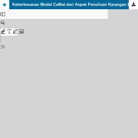
Keberkesanan Model CeMat dari Aspek Penulisan Karangan Bahasa Melayu Peringkat SPM