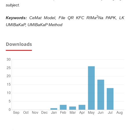
subject.
2
Keywords
:
CeMat Model, File QR KFC RIMa
Na PAPK, LK
UMIBaKaP, UMIBaKaP Method
Downloads